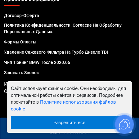
Договор-Оферта
Политика Конфиденциальности. Согласие На Обработку
Персональных Данных.
Формы Оплаты
Удаление Сажевого Фильтра На Турбо Дизеле TDI
Чип Тюнинг BMW После 2020.06
Заказать Звонок
ИП Смирнов Георгий Павлович. ИНН 781302555843,
Сайт использует файлы cookie. Они необходимы для
ОГРНИП 324470400032610
оптимальной работы сайтов и сервисов. Подробнее
прочитайте в
Политике использования файлов
cookie
Разрешить все
© 2010 - 2026 Чип тюнинг в Ставрополе - Автосервис
"Евро Чип Тюнинг"