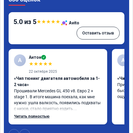
5.0 из 5
★
★
★
★
★
Avito
Оставить отзыв
Антон
✓
А
A
★
★
★
★
★
22 октября 2025
«Чип тюнинг двигателя автомобиля за 1-
«Чип тю
2 часа»
Приняли
быстро!
Прошивали Mercedes GL 450 v8. Евро 2 + 
ощутима
stage 1. В итоге машина поехала, как мне 
нужно: ушла валкость, появились подхваты 
с низов, стало приятно ездить.

Одни из лучших трат, в авто! 🔥
Читать полностью