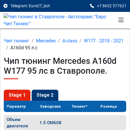
Telegram: EuroCT_bot
+7 8652 577621
Чип тюнинг
Mercedes
A-class
W177 - 2018 - 2021
A160d 95 л.с
Чип тюнинг Mercedes A160d
W177 95 лс в Ставрополе.
Stage 1
Stage 2
Параметр
Заводские
Тюнинг*
Разница
Объем
1.5 OM608
двигателя