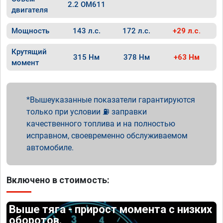
2.2 OM611
двигателя
Мощность
143 л.с.
172 л.с.
+29 л.с.
Крутящий
315 Нм
378 Нм
+63 Нм
момент
Вышеуказанные показатели гарантируются
только при условии ⛽ заправки
качественного топлива и на полностью
исправном, своевременно обслуживаемом
автомобиле.
Включено в стоимость:
Выше тяга - прирост момента с низких
оборотов.