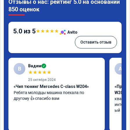
Отзывы о нас: рейтинг 5.0 на основании
850 оценок
5.0 из 5
★
★
★
★
★
Avito
Оставить отзыв
Вадим
✓
В
А
★
★
★
★
★
25 октября 2024
«Чип тюнинг Mercedes C-class W204»
«Прошив
Ребята молодцы машина поехала по 
W205»
другому 👍 спасибо вам
квалифи
интелли
ый