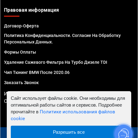
Правовая информация
Договор-Оферта
Политика Конфиденциальности. Согласие На Обработку
Персональных Данных.
Формы Оплаты
Удаление Сажевого Фильтра На Турбо Дизеле TDI
Чип Тюнинг BMW После 2020.06
Заказать Звонок
ИП Смирнов Георгий Павлович. ИНН 781302555843,
Сайт использует файлы cookie. Они необходимы для
ОГРНИП 324470400032610
оптимальной работы сайтов и сервисов. Подробнее
прочитайте в
Политике использования файлов
cookie
Разрешить все
© 2010 - 2026 Чип тюнинг в Ставрополе - Автосервис