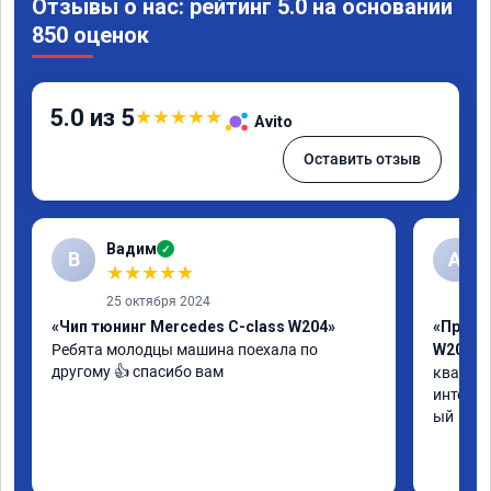
Отзывы о нас: рейтинг 5.0 на основании
850 оценок
5.0 из 5
★
★
★
★
★
Avito
Оставить отзыв
Вадим
✓
В
А
★
★
★
★
★
25 октября 2024
«Чип тюнинг Mercedes C-class W204»
«Прошив
Ребята молодцы машина поехала по 
W205»
другому 👍 спасибо вам
квалифи
интелли
ый