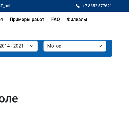
CT_bot
+7 8652 577621
ая
Примеры работ
FAQ
Филиалы
оле