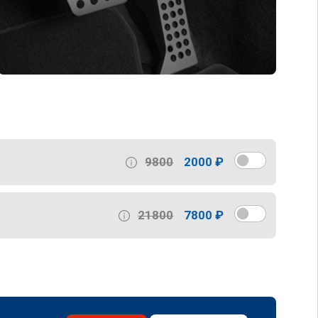
9800
2000 ₽
21800
7800 ₽