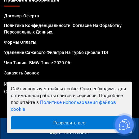
Договор-Оферта
Политика Конфиденциальности. Согласие На Обработку
Персональных Данных.
Формы Оплаты
Удаление Сажевого Фильтра На Турбо Дизеле TDI
Чип Тюнинг BMW После 2020.06
Заказать Звонок
ИП Смирнов Георгий Павлович. ИНН 781302555843,
Сайт использует файлы cookie. Они необходимы для
ОГРНИП 324470400032610
оптимальной работы сайтов и сервисов. Подробнее
прочитайте в
Политике использования файлов
cookie
Разрешить все
© 2010 - 2026 Чип тюнинг в Ставрополе - Автосервис
"Евро Чип Тюнинг"