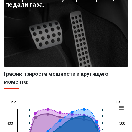
педали газа.
График прироста мощности и крутящего
момента:
л.с.
Нм
400
500