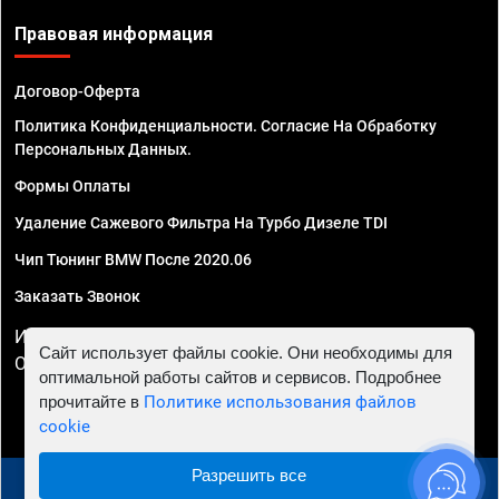
Правовая информация
Договор-Оферта
Политика Конфиденциальности. Согласие На Обработку
Персональных Данных.
Формы Оплаты
Удаление Сажевого Фильтра На Турбо Дизеле TDI
Чип Тюнинг BMW После 2020.06
Заказать Звонок
ИП Смирнов Георгий Павлович. ИНН 781302555843,
Сайт использует файлы cookie. Они необходимы для
ОГРНИП 324470400032610
оптимальной работы сайтов и сервисов. Подробнее
прочитайте в
Политике использования файлов
cookie
Разрешить все
© 2010 - 2026 Чип тюнинг в Ставрополе - Автосервис