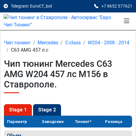
Telegram: EuroCT_bot
+7 8652 577621
Чип тюнинг
Mercedes
C-class
W204 - 2008 - 2014
C63 AMG 457 л.с
Чип тюнинг Mercedes C63
AMG W204 457 лс M156 в
Ставрополе.
Stage 1
Stage 2
Параметр
Заводские
Тюнинг*
Разница
Объем