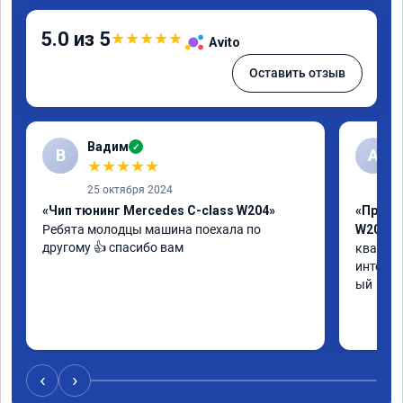
5.0 из 5
★
★
★
★
★
Avito
Оставить отзыв
Вадим
✓
В
А
★
★
★
★
★
25 октября 2024
«Чип тюнинг Mercedes C-class W204»
«Прошив
Ребята молодцы машина поехала по 
W205»
другому 👍 спасибо вам
квалифи
интелли
ый
‹
›