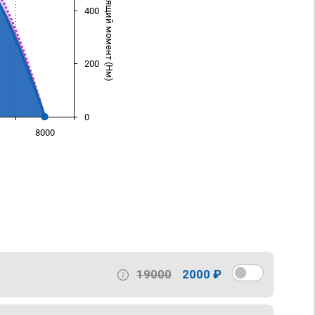
Крутящий момент (Нм)
400
200
0
8000
)
19000
2000 ₽