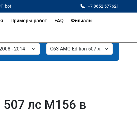
CT_bot
+7 8652 577621
ая
Примеры работ
FAQ
Филиалы
 507 лс M156 в