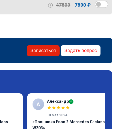
47800
7800 ₽
Записаться
Задать вопрос
Александр
✓
А
★
★
★
★
★
10 мая 2024
lass
«Прошивка Евро 2 Mercedes C-class
W203»