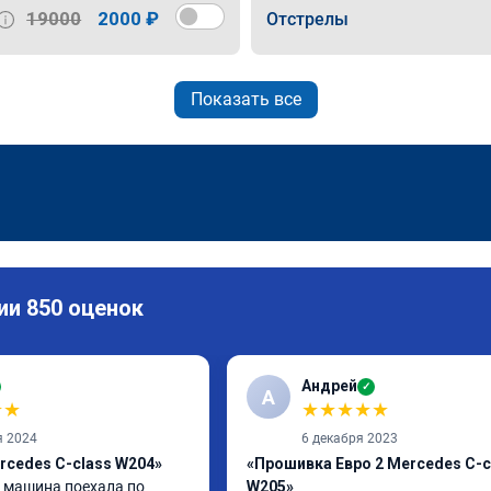
19000
2000 ₽
Отстрелы
Показать все
ии 850 оценок
Андрей
✓
А
★
★
★
★
★
★
★
я 2024
6 декабря 2023
rcedes C-class W204»
«Прошивка Евро 2 Mercedes C-c
машина поехала по 
W205»