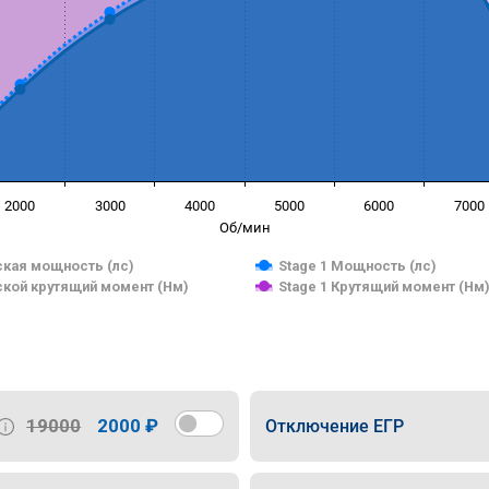
2000
3000
4000
5000
6000
7000
Об/мин
кая мощность (лс)
Stage 1 Мощность (лс)
кой крутящий момент (Нм)
Stage 1 Крутящий момент (Нм
19000
2000 ₽
Отключение ЕГР