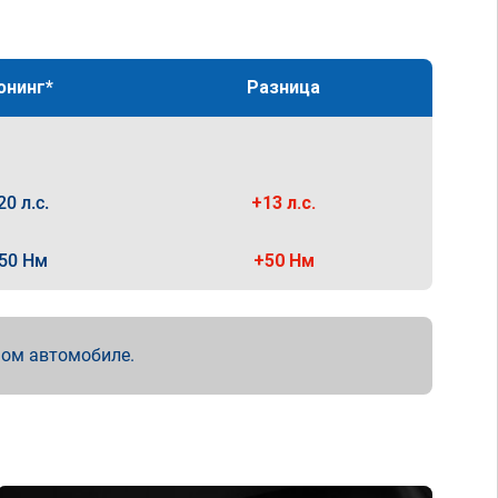
юнинг*
Разница
20 л.с.
+13 л.с.
50 Нм
+50 Нм
мом автомобиле.