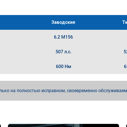
Заводские
Т
6.2 M156
507 л.с.
5
600 Нм
6
лько на полностью исправном, своевременно обслуживае